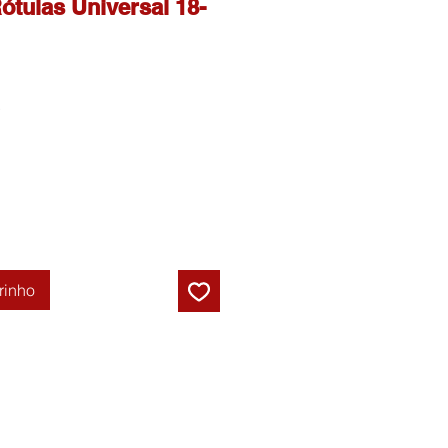
ótulas Universal 18-
Preço
promocional
rinho