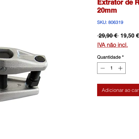
Extrator de R
20mm
SKU: 806319
Preço
 29,90 € 
19,50 €
normal
IVA não incl.
Quantidade
*
Adicionar ao car