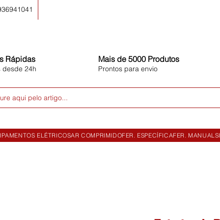
 936941041
s Rápidas
Mais de 5000 Produtos
s desde 24h
Prontos para envio
ure aqui pelo artigo...
IPAMENTOS ELÉTRICOS
AR COMPRIMIDO
FER. ESPECÍFICA
FER. MANUAL
S