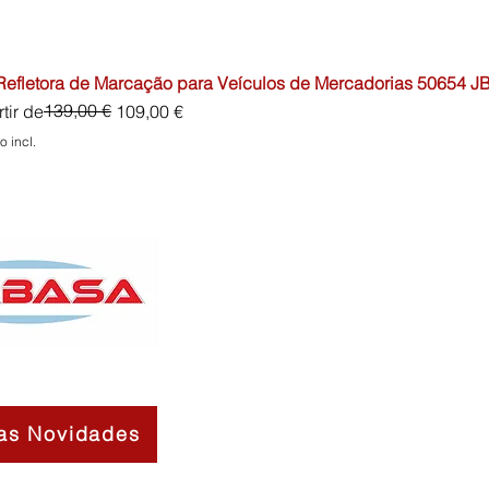
 Refletora de Marcação para Veículos de Mercadorias 50654 J
o normal
o promocional
139,00 €
tir de
109,00 €
o incl.
as Novidades
Contactos
Sobre Nós
Termos