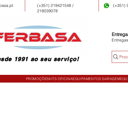
basa.pt
(+351) 219421548 /
(+351)
218039078
Entrega
Entrega
Proc
sde 1991 ao seu serviço!
PROMOÇÕES
KITS OFICINA
EQUIPAMENTOS GARAGEM
EQU