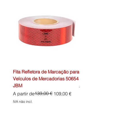
Fita Refletora de Marcação para
Caixa de Primeiros Soc
Veículos de Mercadorias 50654
DIN13157 54072 JBM
JBM
Preço normal
45,00 €
Preço normal
Preço promocional
139,00 €
A partir de
109,00 €
IVA não incl.
IVA não incl.