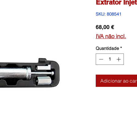
Extrator Inj
SKU: 808541
Preço
68,00 €
IVA não incl.
Quantidade
*
Adicionar ao car