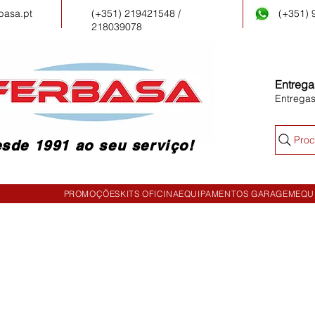
basa.pt
(+351) 219421548 /
(+351)
218039078
Entrega
Entrega
Proc
sde 1991 ao seu serviço!
PROMOÇÕES
KITS OFICINA
EQUIPAMENTOS GARAGEM
EQU