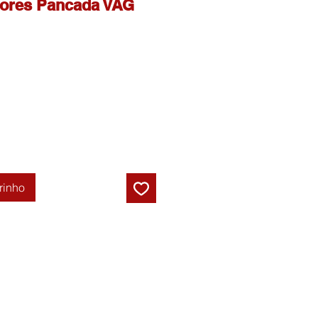
etores Pancada VAG
rinho