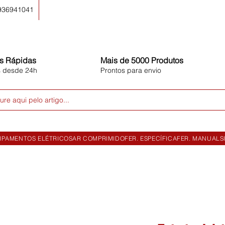
 936941041
s Rápidas
Mais de 5000 Produtos
s desde 24h
Prontos para envio
ure aqui pelo artigo...
IPAMENTOS ELÉTRICOS
AR COMPRIMIDO
FER. ESPECÍFICA
FER. MANUAL
S