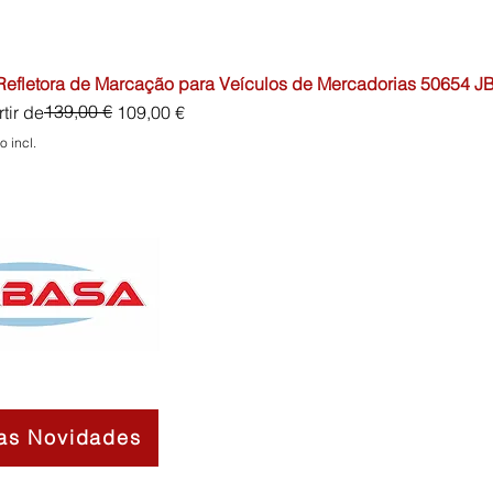
 Refletora de Marcação para Veículos de Mercadorias 50654 J
o normal
o promocional
139,00 €
tir de
109,00 €
o incl.
as Novidades
Contactos
Sobre Nós
Termos