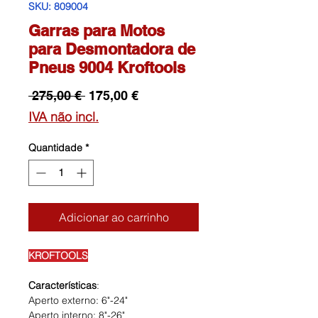
SKU: 809004
Garras para Motos
para Desmontadora de
Pneus 9004 Kroftools
Preço
Preço
 275,00 € 
175,00 €
normal
promocional
IVA não incl.
Quantidade
*
Adicionar ao carrinho
KROFTOOLS
Características
:
Aperto externo: 6"-24"
Aperto interno: 8"-26"