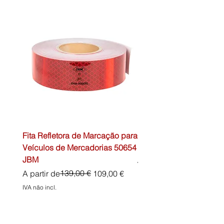
Fita Refletora de Marcação para
Caixa de Primeiros Soc
Veículos de Mercadorias 50654
DIN13157 54072 JBM
JBM
Preço normal
45,00 €
Preço normal
Preço promocional
139,00 €
A partir de
109,00 €
IVA não incl.
IVA não incl.