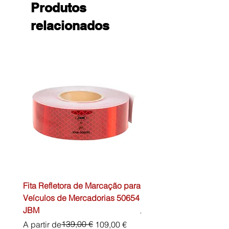
Produtos
relacionados
Fita Refletora de Marcação para
Caixa de Primeiros Soc
Veículos de Mercadorias 50654
DIN13157 54072 JBM
JBM
Preço normal
45,00 €
Preço normal
Preço promocional
139,00 €
A partir de
109,00 €
IVA não incl.