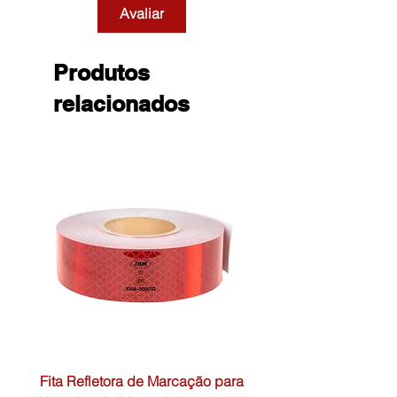
Avaliar
Produtos
relacionados
Fita Refletora de Marcação para
Caixa de Primeiros Soc