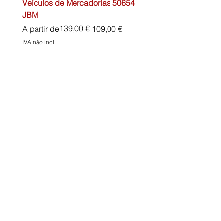
Veículos de Mercadorias 50654
DIN13157 54072 JBM
JBM
Preço normal
45,00 €
Preço normal
Preço promocional
139,00 €
A partir de
109,00 €
IVA não incl.
IVA não incl.