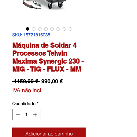
SKU: 15721816088
Máquina de Soldar 4
Processos Telwin
Maxima Synergic 230 -
MIG - TIG - FLUX - MM
Preço
Preço
 1150,00 € 
990,00 €
normal
promocional
IVA não incl.
Quantidade
*
Adicionar ao carrinho