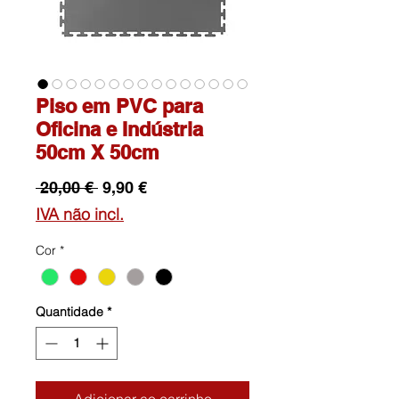
Piso em PVC para
Oficina e Indústria
50cm X 50cm
Preço
Preço
 20,00 € 
9,90 €
normal
promocional
IVA não incl.
Cor
*
Quantidade
*