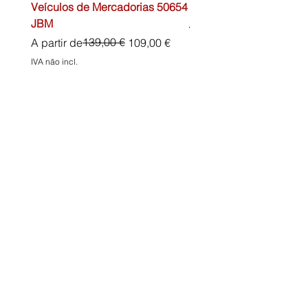
Veículos de Mercadorias 50654
DIN13157 54072 JBM
JBM
Preço normal
45,00 €
Preço normal
Preço promocional
139,00 €
A partir de
109,00 €
IVA não incl.
IVA não incl.