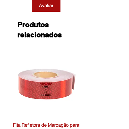
Avaliar
Produtos
relacionados
Fita Refletora de Marcação para
Caixa de Primeiros Soc