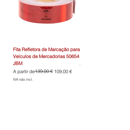
Fita Refletora de Marcação para
Caixa de Primeiros Soc
Veículos de Mercadorias 50654
DIN13157 54072 JBM
JBM
Preço normal
45,00 €
Preço normal
Preço promocional
139,00 €
A partir de
109,00 €
IVA não incl.
IVA não incl.