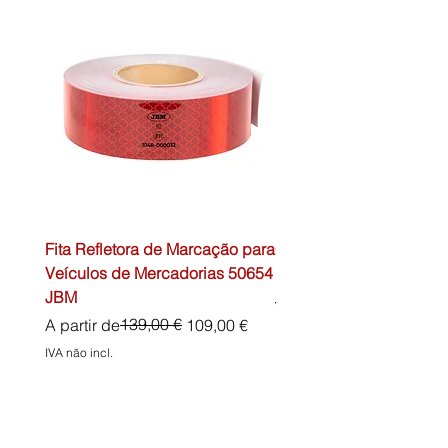
Fita Refletora de Marcação para
Caixa de Primeiros Soc
Veículos de Mercadorias 50654
DIN13157 54072 JBM
JBM
Preço normal
45,00 €
Preço normal
Preço promocional
139,00 €
A partir de
109,00 €
IVA não incl.
IVA não incl.