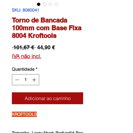
SKU: 8080041
Torno de Bancada
100mm com Base Fixa
8004 Kroftools
Preço
Preço
 101,67 € 
44,90 €
normal
promocional
IVA não incl.
Quantidade
*
Adicionar ao carrinho
KROFTOOLS