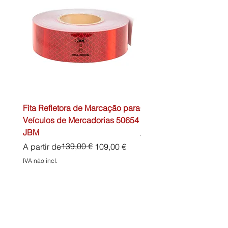
Fita Refletora de Marcação para
Caixa de Primeiros Soc
Veículos de Mercadorias 50654
DIN13157 54072 JBM
JBM
Preço normal
45,00 €
Preço normal
Preço promocional
139,00 €
A partir de
109,00 €
IVA não incl.
IVA não incl.