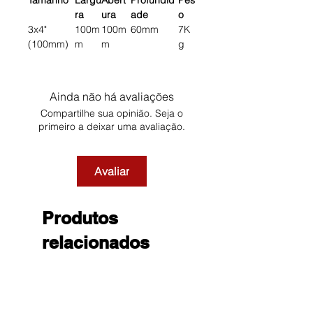
Tamanho
Largu
Abert
Profundid
Pes
ra
ura
ade
o
3x4"
100m
100m
60mm
7K
(100mm)
m
m
g
Ainda não há avaliações
Compartilhe sua opinião. Seja o
primeiro a deixar uma avaliação.
Avaliar
Produtos
relacionados