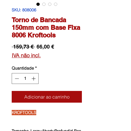
SKU: 808006
Torno de Bancada
150mm com Base Fixa
8006 Kroftools
Preço
Preço
 159,73 € 
66,00 €
normal
promocional
IVA não incl.
Quantidade
*
Adicionar ao carrinho
KROFTOOLS