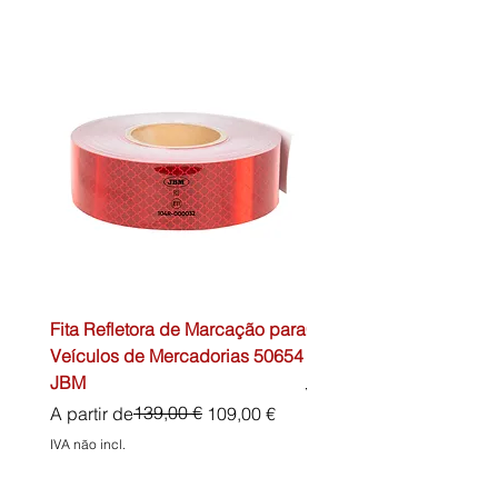
Fita Refletora de Marcação para
Caixa de Primeiros Soc
Veículos de Mercadorias 50654
DIN13157 54072 JBM
JBM
Preço normal
45,00 €
Preço normal
Preço promocional
139,00 €
A partir de
109,00 €
IVA não incl.
IVA não incl.