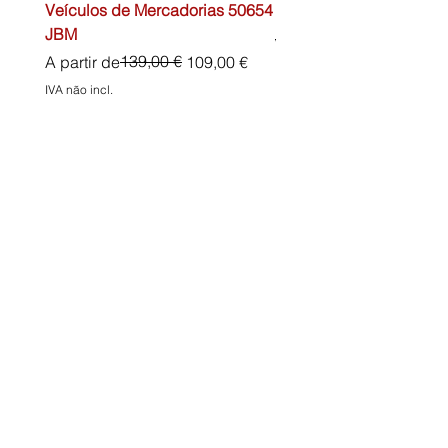
Veículos de Mercadorias 50654
DIN13157 54072 JBM
JBM
Preço normal
45,00 €
Preço normal
Preço promocional
139,00 €
A partir de
109,00 €
IVA não incl.
IVA não incl.