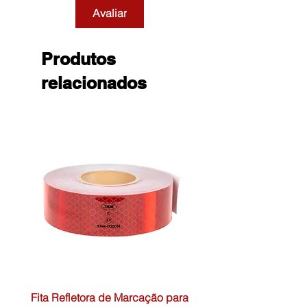
Avaliar
Produtos
relacionados
Fita Refletora de Marcação para
Caixa de Primeiros Soc