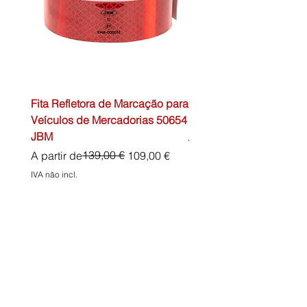
Fita Refletora de Marcação para
Caixa de Primeiros Soc
Veículos de Mercadorias 50654
DIN13157 54072 JBM
JBM
Preço normal
45,00 €
Preço normal
Preço promocional
139,00 €
A partir de
109,00 €
IVA não incl.
IVA não incl.