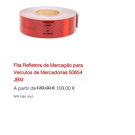
Fita Refletora de Marcação para
Caixa de Primeiros Soc
Veículos de Mercadorias 50654
DIN13157 54072 JBM
JBM
Preço normal
45,00 €
Preço normal
Preço promocional
139,00 €
A partir de
109,00 €
IVA não incl.
IVA não incl.