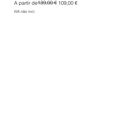
Preço normal
Preço promocional
139,00 €
A partir de
109,00 €
IVA não incl.
IVA não incl.