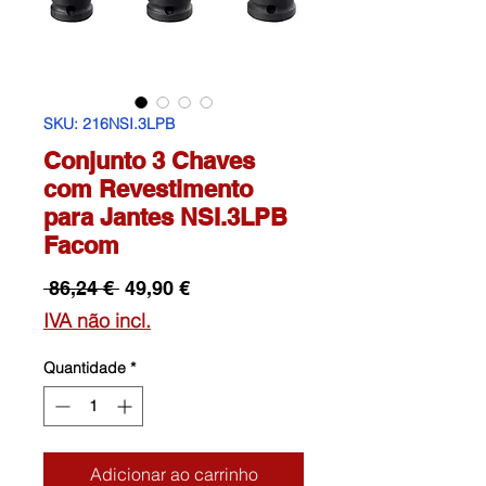
SKU: 216NSI.3LPB
Conjunto 3 Chaves
com Revestimento
para Jantes NSI.3LPB
Facom
Preço
Preço
 86,24 € 
49,90 €
normal
promocional
IVA não incl.
Quantidade
*
Adicionar ao carrinho