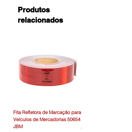
Produtos
relacionados
Fita Refletora de Marcação para
Caixa de Primeiros Soc
Veículos de Mercadorias 50654
DIN13157 54072 JBM
JBM
Preço normal
45,00 €