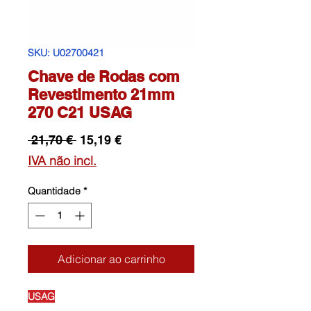
SKU: U02700421
Chave de Rodas com
Revestimento 21mm
270 C21 USAG
Preço
Preço
 21,70 € 
15,19 €
normal
promocional
IVA não incl.
Quantidade
*
Adicionar ao carrinho
USAG