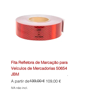
Fita Refletora de Marcação para
Caixa de Primeiros Soc
Veículos de Mercadorias 50654
DIN13157 54072 JBM
JBM
Preço normal
45,00 €
Preço normal
Preço promocional
139,00 €
A partir de
109,00 €
IVA não incl.
IVA não incl.