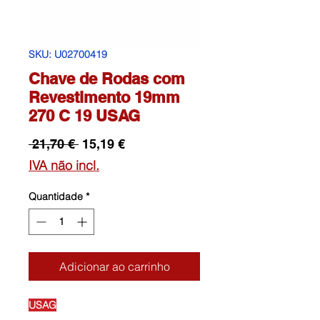
SKU: U02700419
Chave de Rodas com
Revestimento 19mm
270 C 19 USAG
Preço
Preço
 21,70 € 
15,19 €
normal
promocional
IVA não incl.
Quantidade
*
Adicionar ao carrinho
USAG