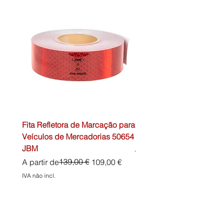
Fita Refletora de Marcação para
Caixa de Primeiros Soc
Veículos de Mercadorias 50654
DIN13157 54072 JBM
JBM
Preço normal
45,00 €
Preço normal
Preço promocional
139,00 €
A partir de
109,00 €
IVA não incl.
IVA não incl.