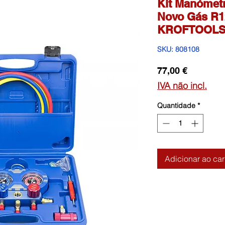
Kit Manómet
Novo Gás R1
KROFTOOL
SKU: 808108
Preço
77,00 €
IVA não incl.
Quantidade
*
Adicionar ao car