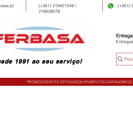
basa.pt
(+351) 219421548 /
(+351)
218039078
Entrega
Entrega
Proc
sde 1991 ao seu serviço!
PROMOÇÕES
KITS OFICINA
EQUIPAMENTOS GARAGEM
EQU