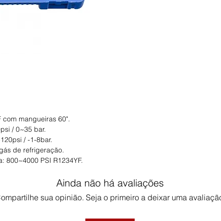
 com mangueiras 60".
si / 0~35 bar.
20psi / -1-8bar.
 gás de refrigeração.
a: 800~4000 PSI R1234YF.
Ainda não há avaliações
ompartilhe sua opinião. Seja o primeiro a deixar uma avaliaçã