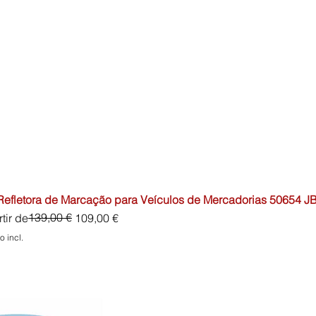
 Refletora de Marcação para Veículos de Mercadorias 50654 J
o normal
o promocional
139,00 €
tir de
109,00 €
o incl.