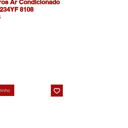
ros Ar Condicionado
234YF 8108
S
rinho