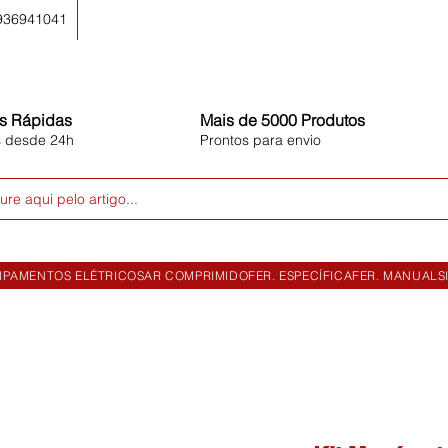
 936941041
s Rápidas
Mais de 5000 Produtos
s desde 24h
Prontos para envio
ure aqui pelo artigo...
IPAMENTOS ELÉTRICOS
AR COMPRIMIDO
FER. ESPECÍFICA
FER. MANUAL
S