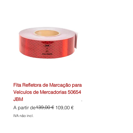
Fita Refletora de Marcação para
Caixa de Primeiros Soc
Veículos de Mercadorias 50654
DIN13157 54072 JBM
JBM
Preço normal
45,00 €
Preço normal
Preço promocional
139,00 €
A partir de
109,00 €
IVA não incl.
IVA não incl.