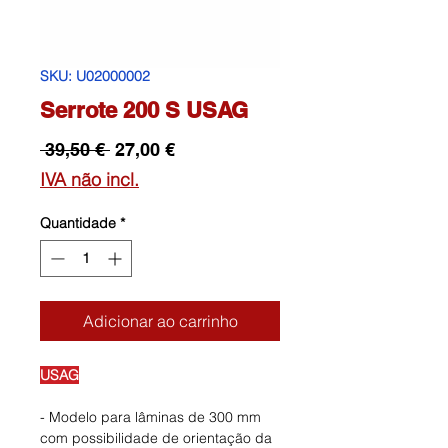
SKU: U02000002
Serrote 200 S USAG
Preço
Preço
 39,50 € 
27,00 €
normal
promocional
IVA não incl.
Quantidade
*
Adicionar ao carrinho
USAG
- Modelo para lâminas de 300 mm
com possibilidade de orientação da