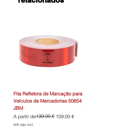
relacionados
Fita Refletora de Marcação para
Caixa de Primeiros Soc
Veículos de Mercadorias 50654
DIN13157 54072 JBM
JBM
Preço normal
45,00 €
Preço normal
Preço promocional
139,00 €
A partir de
109,00 €
IVA não incl.
IVA não incl.