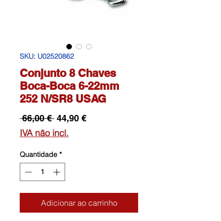
SKU: U02520862
Conjunto 8 Chaves
Boca-Boca 6-22mm
252 N/SR8 USAG
Preço
Preço
 66,00 € 
44,90 €
normal
promocional
IVA não incl.
Quantidade
*
Adicionar ao carrinho