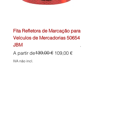
Fita Refletora de Marcação para
Caixa de Primeiros Soc
Veículos de Mercadorias 50654
DIN13157 54072 JBM
JBM
Preço normal
45,00 €
Preço normal
Preço promocional
139,00 €
A partir de
109,00 €
IVA não incl.
IVA não incl.