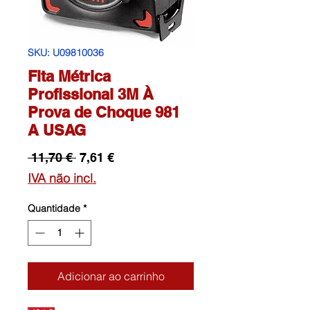
SKU: U09810036
Fita Métrica
Profissional 3M À
Prova de Choque 981
A USAG
Preço
Preço
 11,70 € 
7,61 €
normal
promocional
IVA não incl.
Quantidade
*
Adicionar ao carrinho